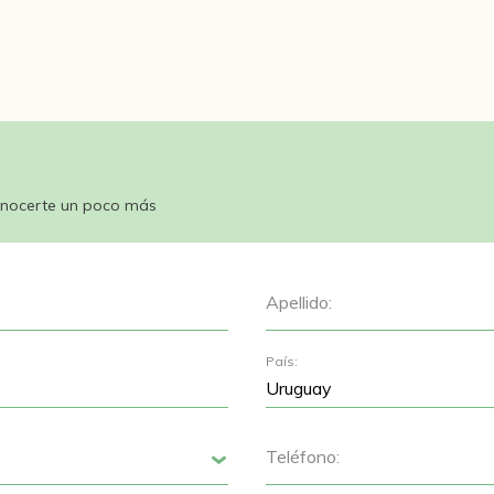
nocerte un poco más
Apellido:
País:
Teléfono:
Siguiente