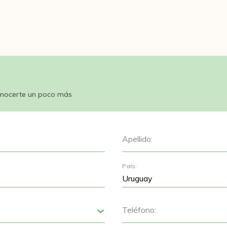
nocerte un poco más
Apellido:
País:
Teléfono:
Siguiente