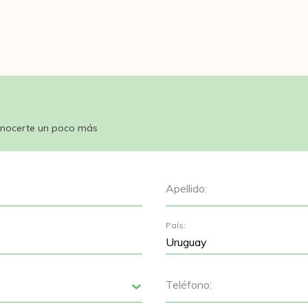
nocerte un poco más
Apellido:
País:
Teléfono:
Siguiente