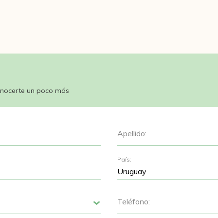
nocerte un poco más
Apellido:
País:
Teléfono:
Siguiente