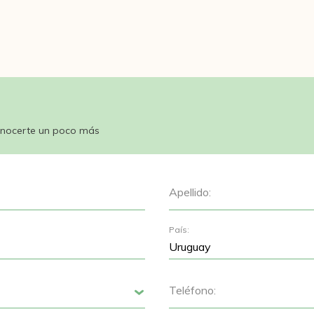
nocerte un poco más
Apellido:
País:
Teléfono:
Siguiente