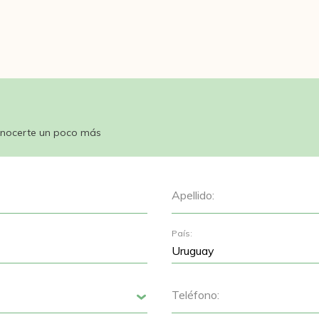
nocerte un poco más
Apellido:
País:
Teléfono:
Siguiente