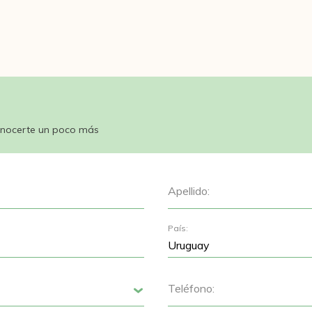
nocerte un poco más
Apellido:
País:
Teléfono:
Siguiente