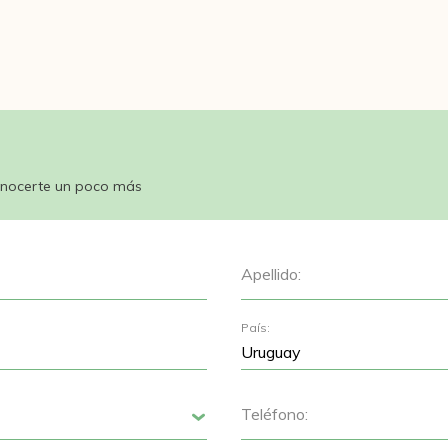
nocerte un poco más
Apellido:
País:
Teléfono:
Siguiente