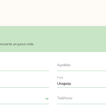
nocerte un poco más
Apellido:
País:
Teléfono:
Siguiente