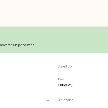
nocerte un poco más
Apellido:
País:
Teléfono:
Siguiente