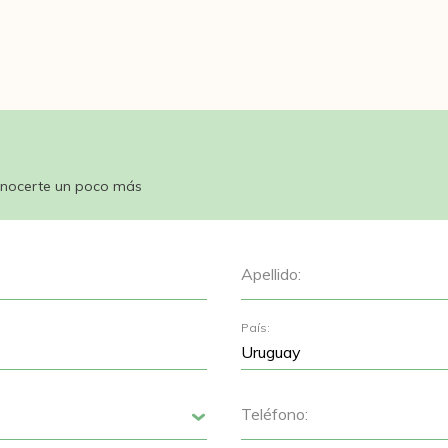
nocerte un poco más
Apellido:
País:
Teléfono:
Siguiente