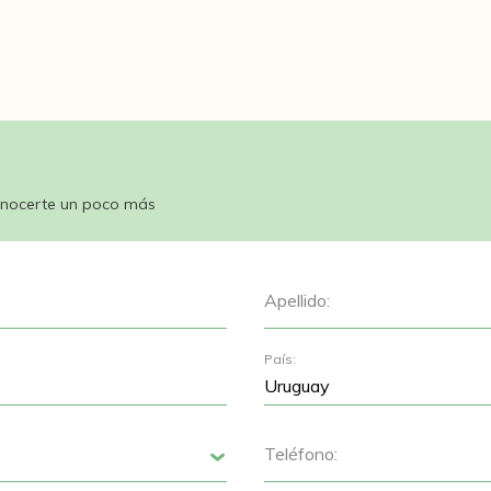
nocerte un poco más
Apellido:
País:
Teléfono:
Siguiente