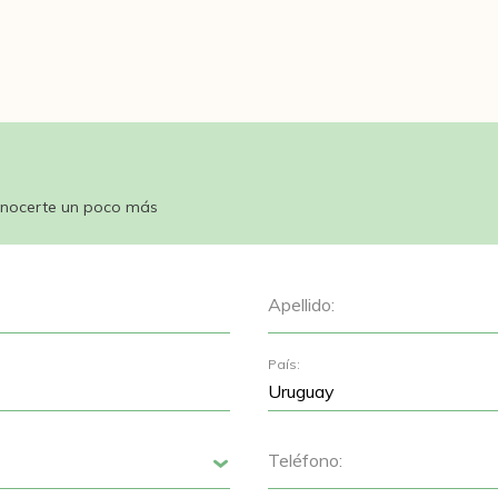
nocerte un poco más
Apellido:
País:
Teléfono:
Siguiente