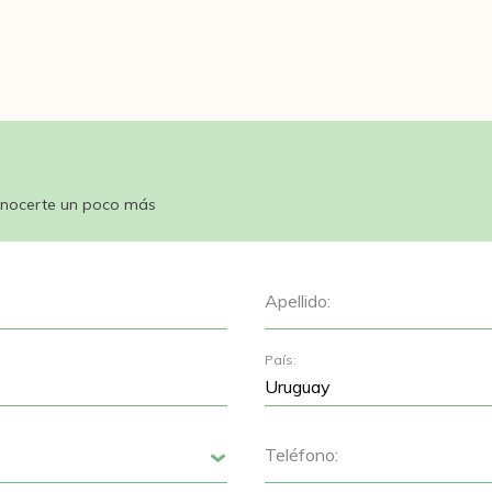
nocerte un poco más
Apellido:
País:
Teléfono:
Siguiente