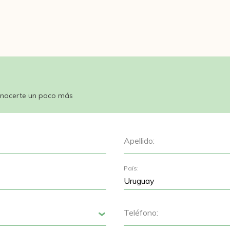
nocerte un poco más
Apellido:
País:
Teléfono:
Siguiente