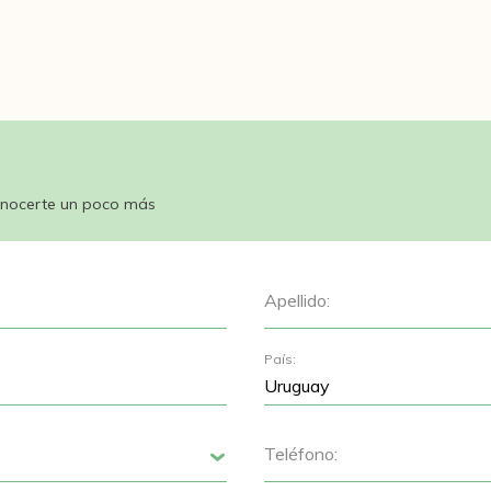
nocerte un poco más
Apellido:
País:
Teléfono:
Siguiente