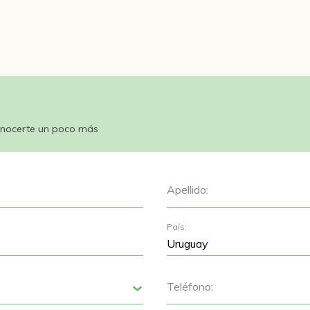
nocerte un poco más
Apellido:
País:
Teléfono:
Siguiente