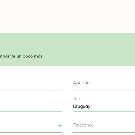
nocerte un poco más
Apellido:
País:
Teléfono:
Siguiente