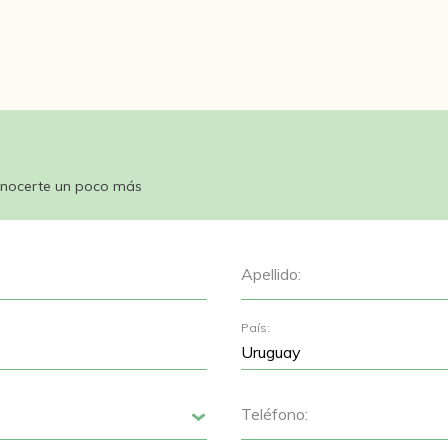
nocerte un poco más
Apellido:
País:
Teléfono:
Siguiente