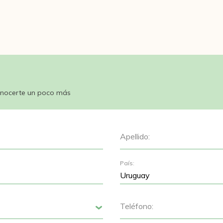
nocerte un poco más
Apellido:
País:
Teléfono:
Siguiente