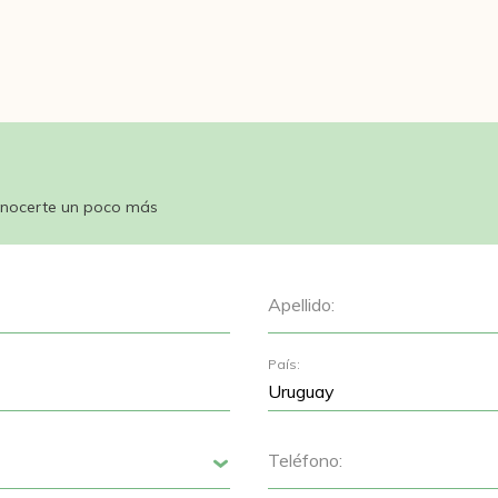
nocerte un poco más
Apellido:
País:
Teléfono:
Siguiente