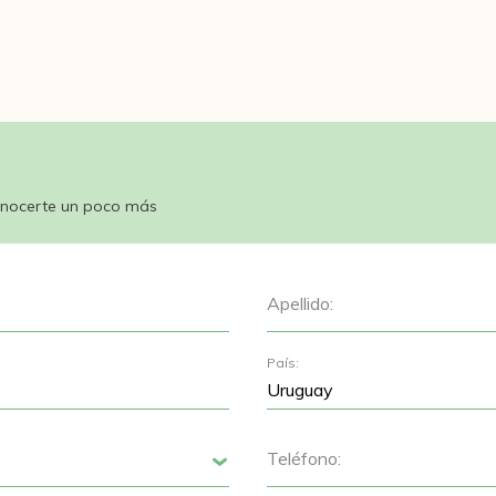
nocerte un poco más
Apellido:
País:
Teléfono:
Siguiente