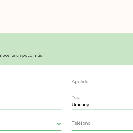
nocerte un poco más
Apellido:
País:
Teléfono:
Siguiente