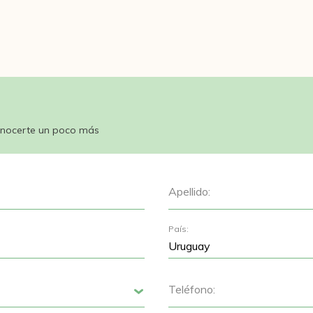
nocerte un poco más
Apellido:
País:
Teléfono:
Siguiente