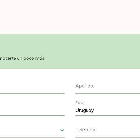
nocerte un poco más
Apellido:
País:
Teléfono:
Siguiente