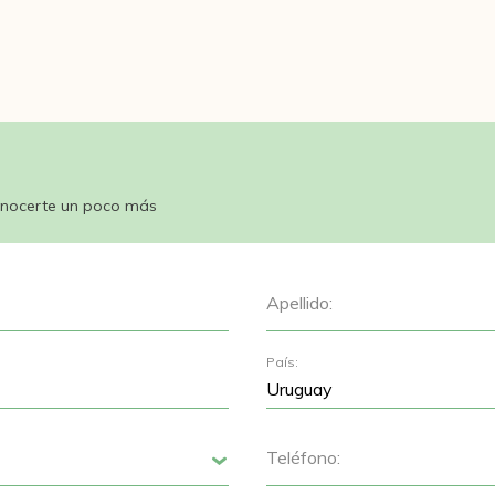
nocerte un poco más
Apellido:
País:
Teléfono:
Siguiente