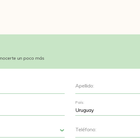
nocerte un poco más
Apellido:
País:
Teléfono:
Siguiente