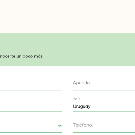
nocerte un poco más
Apellido:
País:
Teléfono:
Siguiente