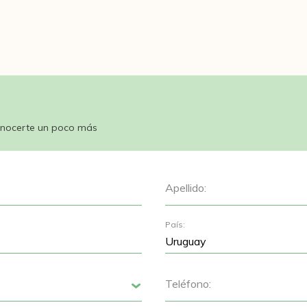
nocerte un poco más
Apellido:
País:
Teléfono:
Siguiente