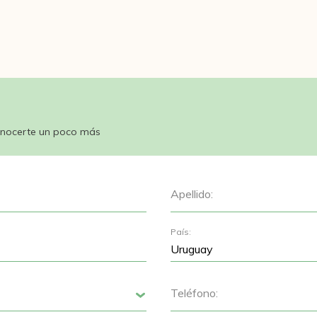
nocerte un poco más
Apellido:
País:
Teléfono:
Siguiente