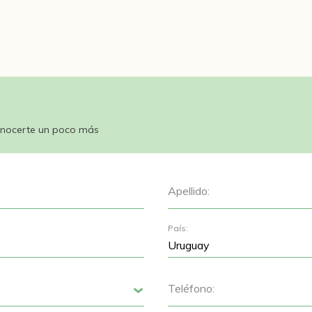
nocerte un poco más
Apellido:
País:
Teléfono:
Siguiente