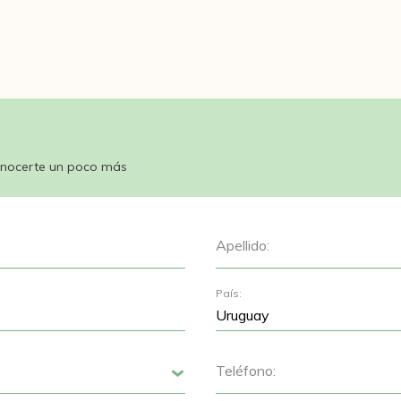
nocerte un poco más
Apellido:
País:
Teléfono:
Siguiente