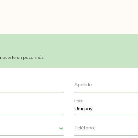
nocerte un poco más
Apellido:
País:
Teléfono:
Siguiente