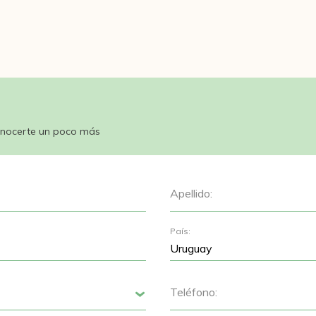
nocerte un poco más
Apellido:
País:
Teléfono:
Siguiente