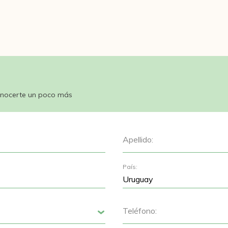
nocerte un poco más
Apellido:
País:
Teléfono:
Siguiente