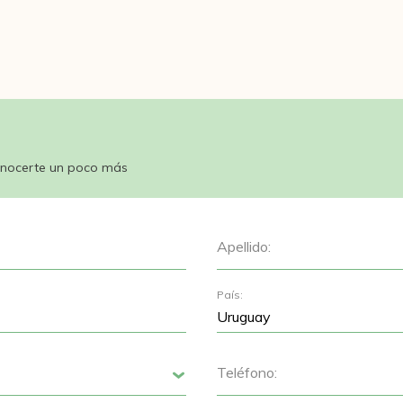
nocerte un poco más
Apellido:
País:
Teléfono:
Siguiente