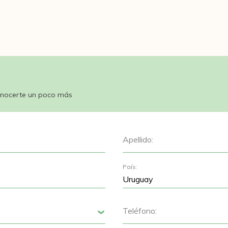
nocerte un poco más
Apellido:
País:
Teléfono:
Siguiente