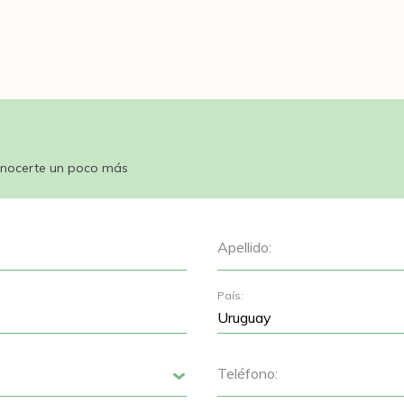
nocerte un poco más
Apellido:
País:
Teléfono:
Siguiente