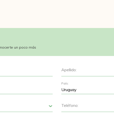
nocerte un poco más
Apellido:
País:
Teléfono:
Siguiente