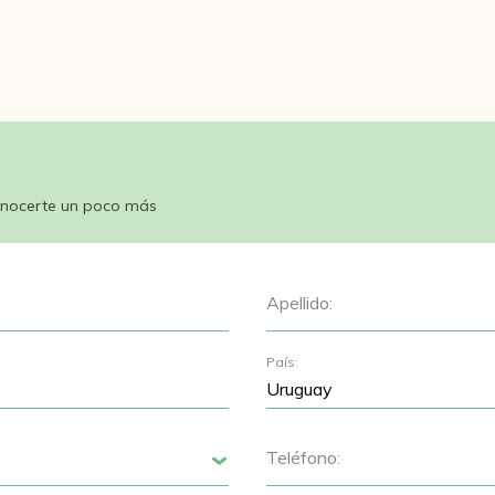
nocerte un poco más
Apellido:
País:
Teléfono:
Siguiente