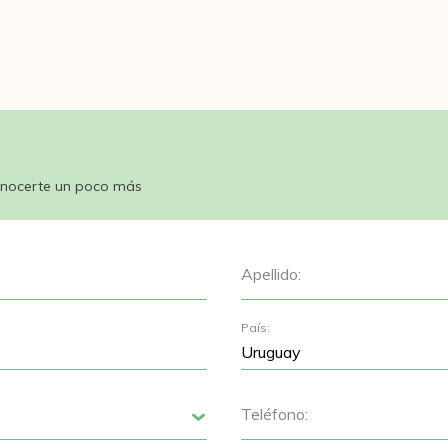
nocerte un poco más
Apellido:
País:
Teléfono:
Siguiente