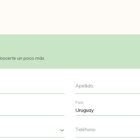
nocerte un poco más
Apellido:
País:
Teléfono:
Siguiente