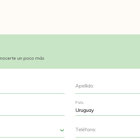
nocerte un poco más
Apellido:
País:
Teléfono:
Siguiente