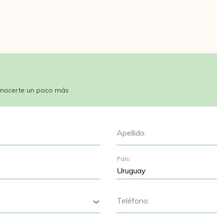
nocerte un poco más
Apellido:
País:
Teléfono:
Siguiente