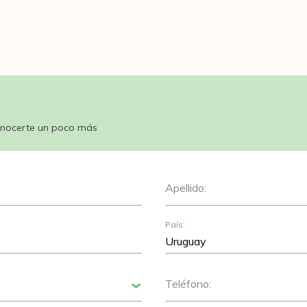
nocerte un poco más
Apellido:
País:
Teléfono:
Siguiente