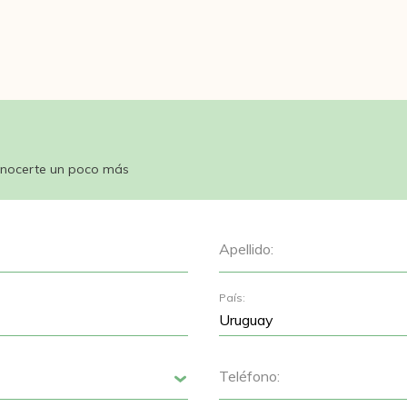
nocerte un poco más
Apellido:
País:
Teléfono:
Siguiente