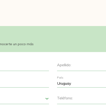
nocerte un poco más
Apellido:
País:
Teléfono:
Siguiente