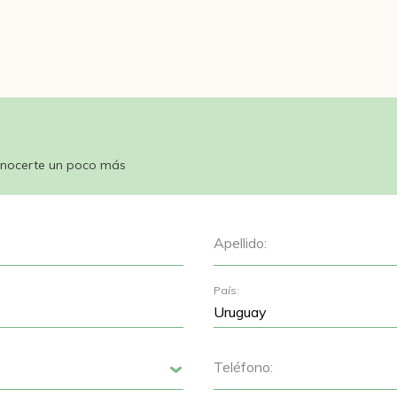
nocerte un poco más
Apellido:
País:
Teléfono:
Siguiente