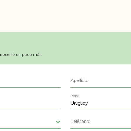
nocerte un poco más
Apellido:
País:
Teléfono:
Siguiente