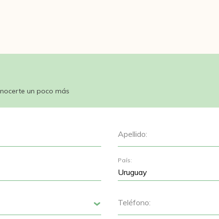
nocerte un poco más
Apellido:
País:
Teléfono:
Siguiente